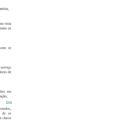
tória;
om vista
entre os
ssim se
 serviço
dores de
ções em
ação;
Topo
estudos,
o de se
a classe