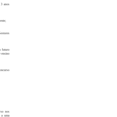
m 3 anos
ente;
Gestores
m futuro
e ensino
concurso
rso nos
s a uma