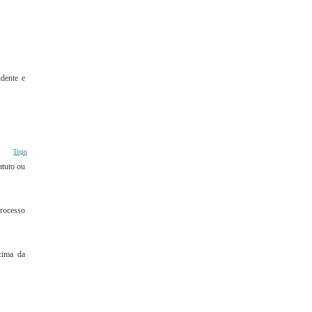
ndente e
Topo
atuto ou
rocesso
cima da