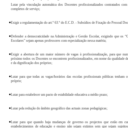
Lutar pela vinculação automática dos Docentes profissionalizados contratados co
completos de serviço;
Exigir a regulamentação do art.º 63.º do E.C.D. - Subsídios de Fixação do Pessoal Doc
Defender a democraticidade na Administração e Gestão Escolar, exigindo que os “
Escolares” sejam apenas professores com especialização nessa matéria;
Exigir a abertura de um maior número de vagas à profissionalização, para que nu
próximo todos os Docentes se encontrem profissionalizados, em nome da qualidade d
e da dignificação dos próprios;
Lutar para que todas as vagas/horários das escolas profissionais públicas tenham 
próprio;
Lutar para estabelecer um pacto de estabilidade educativa a médio prazo;
Lutar pela redução do âmbito geográfico das actuais zonas pedagógicas;
Lutar para que quando haja mudanças de governo os projectos que estão em cu
estabelecimentos de educação e ensino não sejam extintos sem que sejam sujeito