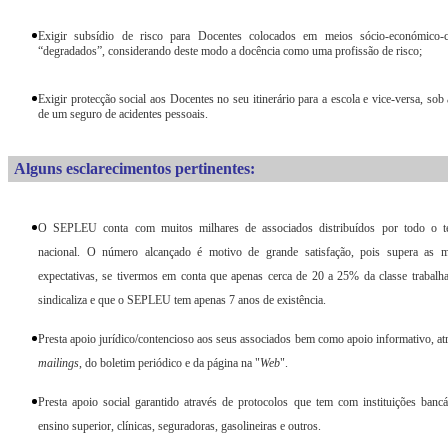
Exigir subsídio de risco para Docentes colocados em meios sócio-económico-cu
“degradados”, considerando deste modo a docência como uma profissão de risco;
Exigir protecção social aos Docentes no seu itinerário para a escola e vice-versa, sob
de um seguro de acidentes pessoais.
Alguns esclarecimentos pertinentes:
O SEPLEU conta com muitos milhares de associados distribuídos por todo o ter
nacional. O número alcançado é motivo de grande satisfação, pois supera as m
expectativas, se tivermos em conta que apenas cerca de 20 a 25% da classe trabalh
sindicaliza e que o SEPLEU tem apenas 7 anos de existência.
Presta apoio jurídico/contencioso aos seus associados bem como apoio informativo, at
mailings
, do boletim periódico e da página na "
Web
".
Presta apoio social garantido através de protocolos que tem com instituições bancá
ensino superior, clínicas, seguradoras, gasolineiras e outros.