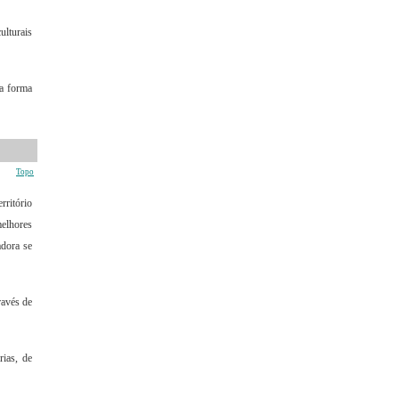
lturais
 a forma
Topo
ritório
elhores
adora se
ravés de
rias, de