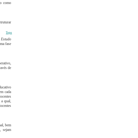
ato como
truturar
Topo
e Estudo
uma fase
erativo,
ravés de
ucativo
em cada
docentes
 a qual,
docentes
nal, bem
, sejam