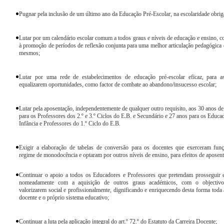
Pugnar pela inclusão de um último ano da Educação Pré-Escolar, na escolaridade obriga
Lutar por um calendário escolar comum a todos graus e níveis de educação e ensino, c
à promoção de períodos de reflexão conjunta para uma melhor articulação pedagógica 
mesmos;
Lutar por uma rede de estabelecimentos de educação pré-escolar eficaz, para a
equalizarem oportunidades, como factor de combate ao abandono/insucesso escolar;
Lutar pela aposentação, independentemente de qualquer outro requisito, aos 30 anos de
para os Professores dos 2.º e 3.º Ciclos do E.B. e Secundário e 27 anos para os Educa
Infância e Professores do 1.º Ciclo do E.B.
Exigir a elaboração de tabelas de conversão para os docentes que exerceram fun
regime de monodocência e optaram por outros níveis de ensino, para efeitos de aposent
Continuar o apoio a todos os Educadores e Professores que pretendam prosseguir 
nomeadamente com a aquisição de outros graus académicos, com o objectiv
valorizarem social e profissionalmente, dignificando e enriquecendo desta forma toda 
docente e o próprio sistema educativo;
Continuar a luta pela aplicação integral do art.º 72.º do Estatuto da Carreira Docente;