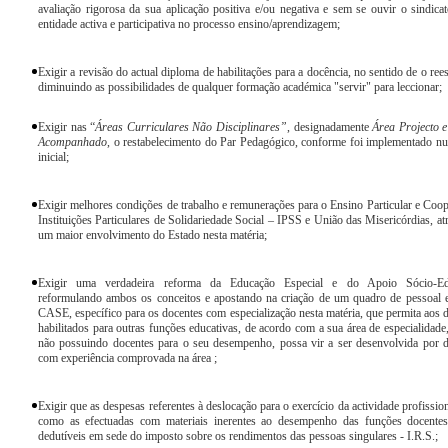
avaliação rigorosa da sua aplicação positiva e/ou negativa e sem se ouvir o sindic
entidade activa e participativa no processo ensino/aprendizagem;
Exigir a revisão do actual diploma de habilitações para a docência, no sentido de o rees
diminuindo as possibilidades de qualquer formação académica "servir" para leccionar;
Exigir nas “
Áreas Curriculares Não Disciplinares”
, designadamente
Área Projecto 
Acompanhado
, o restabelecimento do Par Pedagógico, conforme foi implementado n
inicial;
Exigir melhores condições de trabalho e remunerações para o Ensino Particular e Coop
Instituições Particulares de Solidariedade Social – IPSS e União das Misericórdias, at
um maior envolvimento do Estado nesta matéria;
Exigir uma verdadeira reforma da Educação Especial e do Apoio Sócio-Ed
reformulando ambos os conceitos e apostando na criação de um quadro de pessoal 
CASE, específico para os docentes com especialização nesta matéria, que permita aos 
habilitados para outras funções educativas, de acordo com a sua área de especialidade,
não possuindo docentes para o seu desempenho, possa vir a ser desenvolvida por 
com experiência comprovada na área ;
Exigir que as despesas referentes à deslocação para o exercício da actividade profissio
como as efectuadas com materiais inerentes ao desempenho das funções docentes
dedutíveis em sede do imposto sobre os rendimentos das pessoas singulares - I.R.S.;