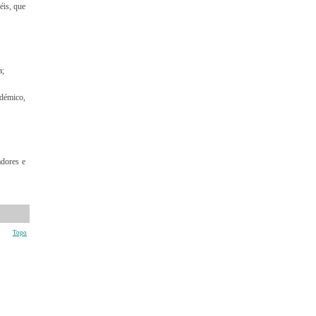
éis, que
a;
adémico,
adores e
Topo