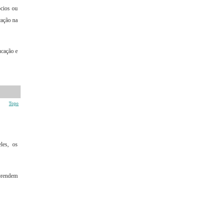
ócios ou
cação na
ucação e
Topo
les, os
 prendem